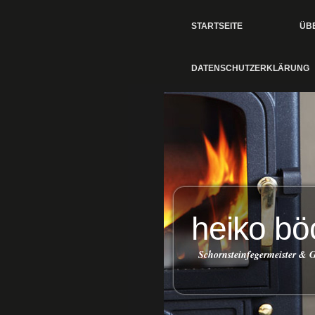
STARTSEITE
ÜB
DATENSCHUTZERKLÄRUNG
heiko b
Schornsteinfegermeister &