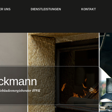
ER UNS
DIENSTLEISTUNGEN
KONTAKT
öckmann
 Gebäudeenergieberater HWK