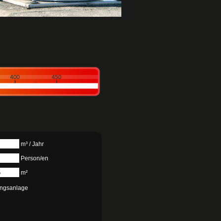
m³ / Jahr
Person/en
m²
ngsanlage