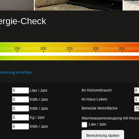
ergie-Check
Ihr Holzverbrauch
Liter / Jahr
Im Haus Leben
KWh / Jahr
Beheizte Wohnfläche
KWh / Jahr
Kg / Jahr
Warmwassererzeugung mit Heizu
Liter / Jahr
KWh / Jahr